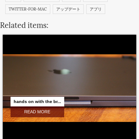
TWITTER-FOR-MAC
アップデート
アプリ
Related items:
hands on with the br...
READ MORE