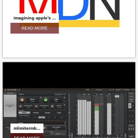
imagining apple’s ...
READ MORE
mlimitermb...